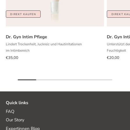
DIREKT KAUFEN
DIREKT KA
Dr. Gyn Intim Pflege
Dr. Gyn In
Lindert Trockenheit, Juckreiz und Hautirritationen
Unterstützt d
im Intimbereich
Feuchtigkeit
€35,00
€20,00
Quick links
FAQ
Our Story
Expertinnen Blog