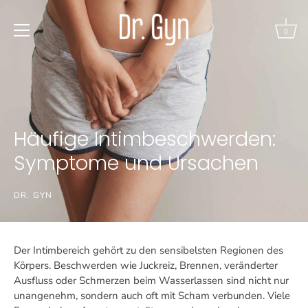
Direkt
zum
0
Inhalt
Häufige Intimbeschwerden:
Symptome und Ursachen
DR. GYN
Der Intimbereich gehört zu den sensibelsten Regionen des
Körpers. Beschwerden wie Juckreiz, Brennen, veränderter
Ausfluss oder Schmerzen beim Wasserlassen sind nicht nur
unangenehm, sondern auch oft mit Scham verbunden. Viele