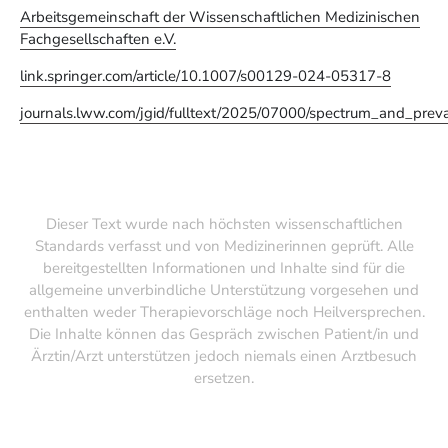
Arbeitsgemeinschaft der Wissenschaftlichen Medizinischen
Fachgesellschaften e.V.
link.springer.com/article/10.1007/s00129-024-05317-8
journals.lww.com/jgid/fulltext/2025/07000/spectrum_and_preva
Dieser Text wurde nach höchsten wissenschaftlichen
Standards verfasst und von Medizinerinnen geprüft. Alle
bereitgestellten Informationen und Inhalte sind für die
allgemeine unverbindliche Unterstützung vorgesehen und
enthalten weder Therapievorschläge noch Heilversprechen.
Die Inhalte können das Gespräch zwischen Patient/in und
Ärztin/Arzt unterstützen jedoch niemals einen Arztbesuch
ersetzen.