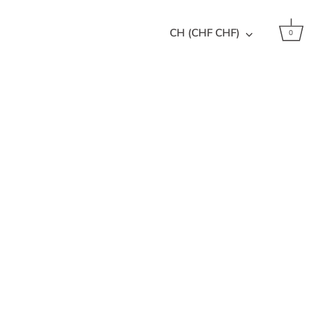
Währung
CH (CHF CHF)
0