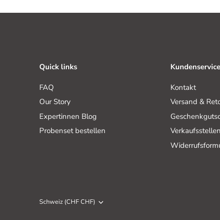
Quick links
Kundenservic
FAQ
Kontakt
Our Story
Versand & Ret
Expertinnen Blog
Geschenkgutsc
Probenset bestellen
Verkaufsstelle
Widerrufsform
Währung
Schweiz (CHF CHF)