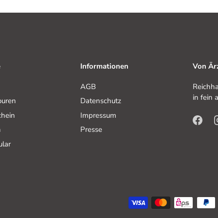
e
Informationen
Von Ärz
AGB
Reichha
in fein
ouren
Datenschutz
hein
Impressum
n
Presse
ular